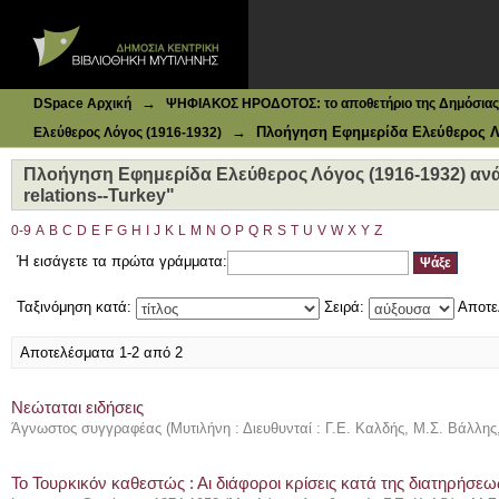
Ιδρυματικό Καταθετήριο DSpace
Πλοήγηση Εφημερίδα Ελεύθερος Λόγος (1916-1932) ανά Θέ
→
DSpace Αρχική
ΨΗΦΙΑΚΟΣ ΗΡΟΔΟΤΟΣ: το αποθετήριο της Δημόσιας 
→
Πλοήγηση Εφημερίδα Ελεύθερος Λό
Ελεύθερος Λόγος (1916-1932)
Πλοήγηση Εφημερίδα Ελεύθερος Λόγος (1916-1932) ανά 
relations--Turkey"
0-9
A
B
C
D
E
F
G
H
I
J
K
L
M
N
O
P
Q
R
S
T
U
V
W
X
Y
Z
Ή εισάγετε τα πρώτα γράμματα:
Ταξινόμηση κατά:
Σειρά:
Αποτε
Αποτελέσματα 1-2 από 2
Νεώταται ειδήσεις
Άγνωστος συγγραφέας
(
Μυτιλήνη : Διευθυνταί : Γ.Ε. Καλδής, Μ.Σ. Βάλλης
Το Τουρκικόν καθεστώς : Αι διάφοροι κρίσεις κατά της διατηρήσεω