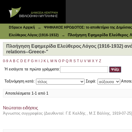
Ιδρυματικό Καταθετήριο DSpace
Πλοήγηση Εφημερίδα Ελεύθερος Λόγος (1916-1932) ανά Θέ
→
DSpace Αρχική
ΨΗΦΙΑΚΟΣ ΗΡΟΔΟΤΟΣ: το αποθετήριο της Δημόσιας 
→
Πλοήγηση Εφημερίδα Ελεύθερος Λό
Ελεύθερος Λόγος (1916-1932)
Πλοήγηση Εφημερίδα Ελεύθερος Λόγος (1916-1932) ανά 
relations--Greece-"
0-9
A
B
C
D
E
F
G
H
I
J
K
L
M
N
O
P
Q
R
S
T
U
V
W
X
Y
Z
Ή εισάγετε τα πρώτα γράμματα:
Ταξινόμηση κατά:
Σειρά:
Αποτε
Αποτελέσματα 1-1 από 1
Νεώταται ειδήσεις
Άγνωστος συγγραφέας
(
Διευθυνταί: Γ.Ε Καλδής , Μ.Σ Βάλλης
,
1919-07-25