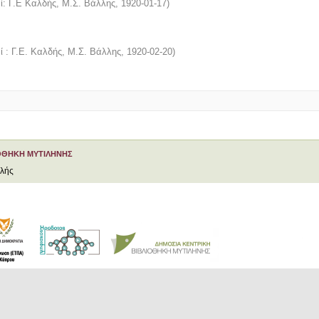
αί: Γ.Ε Καλδής, Μ.Σ. Βάλλης
,
1920-01-17
)
ί : Γ.Ε. Καλδής, Μ.Σ. Βάλλης
,
1920-02-20
)
ΟΘΗΚΗ ΜΥΤΙΛΗΝΗΣ
ελής