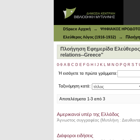
Ιδρυματικό Καταθετήριο DSpace
Πλοήγηση Εφημερίδα Ελεύθερος Λόγ
→
DSpace Αρχική
ΨΗΦΙΑΚΟΣ ΗΡΟΔΟΤΟΣ: 
→
Πλοήγη
Ελεύθερος Λόγος (1916-1932)
Πλοήγηση Εφημερίδα Ελεύθερος Λ
relations--Greece"
0-9
A
B
C
D
E
F
G
H
I
J
K
L
M
N
O
P
Q
R
S
T
Ή εισάγετε τα πρώτα γράμματα:
Ταξινόμηση κατά:
Αποτελέσματα 1-3 από 3
Αμερικανοί υπέρ της Ελλάδος
Άγνωστος συγγραφέας
(
Μυτιλήνη : Διευθυντα
Διάφοροι ειδήσεις