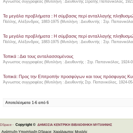
Άγνωστος συγγραφέας
(
Μυτιλήνη : Διευθυντής Στρατής Παπανικόλας
,
1923
Τα μεγάλα προβλήματα : Η σύμβασις περί ανταλλαγής πληθυσμ
Πάλλης, Αλέξανδρος, 1883-1975
(
Μυτιλήνη : Διευθυντής : Στρ. Παπανικόλα
Τα μεγάλα προβλήματα : Η σύμβασις περί ανταλλαγής πληθυσμ
Πάλλης, Αλέξανδρος, 1883-1975
(
Μυτιλήνη : Διευθυντής : Στρ. Παπανικόλα
Τοπικά : Δια τους ανταλασσομένους
Άγνωστος συγγραφέας
(
Μυτιλήνη : Διευθυντής : Στρ. Παπανικόλας
,
1924-0
Τοπικά: Προς την Επιτροπήν προσφύγων και τους πρόσφυγας Κ
Άγνωστος συγγραφέας
(
Μυτιλήνη : Διευθυντής Στρ. Παπανικόλας
,
1924-05
Αποτελέσματα 1-6 από 6
Copyright ©
DSpace -
ΔΗΜΟΣΙΑ ΚΕΝΤΡΙΚΗ ΒΙΒΛΙΟΘΗΚΗ ΜΥΤΙΛΗΝΗΣ
Ανάπτυξη-Υποστήριξη DSpace: Χαράλαμπος Μιχελής