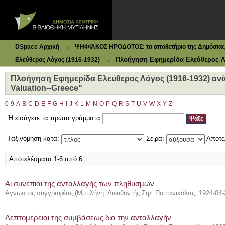
Ιδρυματικό Καταθετήριο DSpace
Πλοήγηση Εφημερίδα Ελεύθερος Λόγος (1916-1932) ανά Θέ
→
DSpace Αρχική
ΨΗΦΙΑΚΟΣ ΗΡΟΔΟΤΟΣ: το αποθετήριο της Δημόσιας 
→
Πλοήγηση Εφημερίδα Ελεύθερος Λό
Ελεύθερος Λόγος (1916-1932)
Πλοήγηση Εφημερίδα Ελεύθερος Λόγος (1916-1932) ανά Θ
Valuation--Greece"
0-9
A
B
C
D
E
F
G
H
I
J
K
L
M
N
O
P
Q
R
S
T
U
V
W
X
Y
Z
Ή εισάγετε τα πρώτα γράμματα:
Ταξινόμηση κατά:
Σειρά:
Αποτε
Αποτελέσματα 1-6 από 6
Αι συνέπιαι της ανταλλαγής των πληθυσμών
Άγνωστος συγγραφέας
(
Μυτιλήνη: Διευθυντής Στρ. Παπανικόλας
,
1924-04-
Λεπτομέρειαι της συμβάσεως δια την ανταλλαγήν