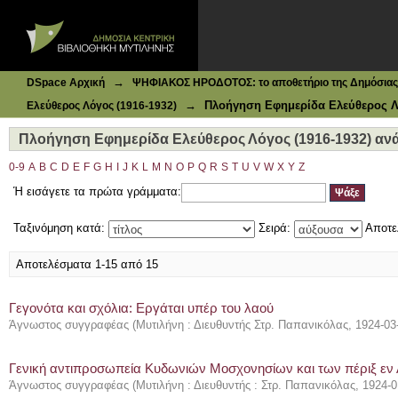
Ιδρυματικό Καταθετήριο DSpace
Πλοήγηση Εφημερίδα Ελεύθερος Λόγος (1916-1932) ανά Θ
→
DSpace Αρχική
ΨΗΦΙΑΚΟΣ ΗΡΟΔΟΤΟΣ: το αποθετήριο της Δημόσιας 
→
Πλοήγηση Εφημερίδα Ελεύθερος Λό
Ελεύθερος Λόγος (1916-1932)
Πλοήγηση Εφημερίδα Ελεύθερος Λόγος (1916-1932) ανά
0-9
A
B
C
D
E
F
G
H
I
J
K
L
M
N
O
P
Q
R
S
T
U
V
W
X
Y
Z
Ή εισάγετε τα πρώτα γράμματα:
Ταξινόμηση κατά:
Σειρά:
Αποτε
Αποτελέσματα 1-15 από 15
Γεγονότα και σχόλια: Εργάται υπέρ του λαού
Άγνωστος συγγραφέας
(
Μυτιλήνη : Διευθυντής Στρ. Παπανικόλας
,
1924-03
Γενική αντιπροσωπεία Κυδωνιών Μοσχονησίων και των πέριξ εν 
Άγνωστος συγγραφέας
(
Μυτιλήνη : Διευθυντής : Στρ. Παπανικόλας
,
1924-0