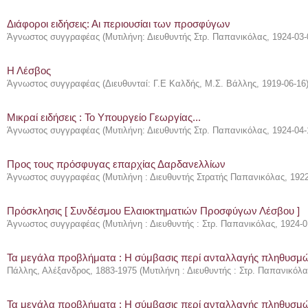
Διάφοροι ειδήσεις: Αι περιουσίαι των προσφύγων
Άγνωστος συγγραφέας
(
Μυτιλήνη: Διευθυντής Στρ. Παπανικόλας
,
1924-03-
Η Λέσβος
Άγνωστος συγγραφέας
(
Διευθυνταί: Γ.Ε Καλδής, Μ.Σ. Βάλλης
,
1919-06-16
Μικραί ειδήσεις : Το Υπουργείο Γεωργίας...
Άγνωστος συγγραφέας
(
Μυτιλήνη: Διευθυντής Στρ. Παπανικόλας
,
1924-04-
Προς τους πρόσφυγας επαρχίας Δαρδανελλίων
Άγνωστος συγγραφέας
(
Μυτιλήνη : Διευθυντής Στρατής Παπανικόλας
,
1922
Πρόσκλησις [ Συνδέσμου Ελαιοκτηματιών Προσφύγων Λέσβου ]
Άγνωστος συγγραφέας
(
Μυτιλήνη : Διευθυντής : Στρ. Παπανικόλας
,
1924-0
Τα μεγάλα προβλήματα : Η σύμβασις περί ανταλλαγής πληθυσμ
Πάλλης, Αλέξανδρος, 1883-1975
(
Μυτιλήνη : Διευθυντής : Στρ. Παπανικόλα
Τα μεγάλα προβλήματα : Η σύμβασις περί ανταλλαγής πληθυσμ