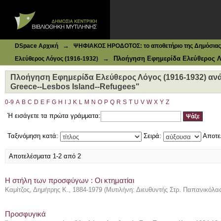
Ιδρυματικό Καταθετήριο DSpace
Πλοήγηση Εφημερίδα Ελεύθερος Λόγος (1916-1932) ανά Θέ
→
DSpace Αρχική
ΨΗΦΙΑΚΟΣ ΗΡΟΔΟΤΟΣ: το αποθετήριο της Δημόσιας 
→
Πλοήγηση Εφημερίδα Ελεύθερος Λό
Ελεύθερος Λόγος (1916-1932)
Πλοήγηση Εφημερίδα Ελεύθερος Λόγος (1916-1932) ανά 
Greece--Lesbos Island--Refugees"
0-9
A
B
C
D
E
F
G
H
I
J
K
L
M
N
O
P
Q
R
S
T
U
V
W
X
Y
Z
Ή εισάγετε τα πρώτα γράμματα:
Ταξινόμηση κατά:
Σειρά:
Αποτε
Αποτελέσματα 1-2 από 2
Η στήλη των προσφύγων : Οι κτηματίαι
Καμίτζος, Δημήτρης Κ., 1884-1979
(
Μυτιλήνη: Διευθυντής Στρ. Παπανικόλα
Προσφυγικά