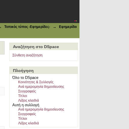
eece--Lesbos Island--History"
→
→
Τοπικός τύπος -Εφημερίδες-
Εφημερίδα
Αναζήτηση στο DSpace
Σύνθετη αναζήτηση
Πλοήγηση
Όλο το DSpace
Κοινότητες & Συλλογές
Ανά ημερομηνία δημοσίευσης
Συγγραφείς
Τίτλοι
Λέξεις κλειδιά
Αυτή η συλλογή
Ανά ημερομηνία δημοσίευσης
Συγγραφείς
Τίτλοι
Λέξεις κλειδιά