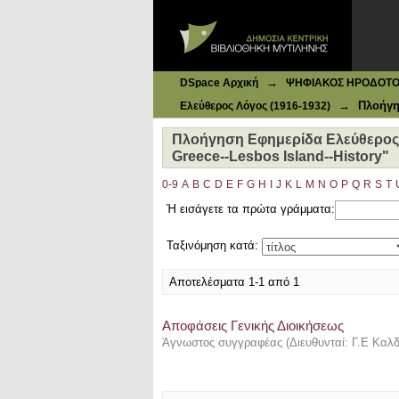
Ιδρυματικό Καταθετήριο DSpace
Πλοήγηση Εφημερίδα Ελεύθερος Λόγ
→
DSpace Αρχική
ΨΗΦΙΑΚΟΣ ΗΡΟΔΟΤΟΣ: 
→
Πλοήγη
Ελεύθερος Λόγος (1916-1932)
Πλοήγηση Εφημερίδα Ελεύθερος Λ
Greece--Lesbos Island--History"
0-9
A
B
C
D
E
F
G
H
I
J
K
L
M
N
O
P
Q
R
S
T
Ή εισάγετε τα πρώτα γράμματα:
Ταξινόμηση κατά:
Αποτελέσματα 1-1 από 1
Αποφάσεις Γενικής Διοικήσεως
Άγνωστος συγγραφέας
(
Διευθυνταί: Γ.Ε Καλ