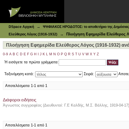
Ιδρυματικό Καταθετήριο DSpace
Πλοήγηση Εφημερίδα Ελεύθερος Λόγος (1916-1932) ανά Θ
→
DSpace Αρχική
ΨΗΦΙΑΚΟΣ ΗΡΟΔΟΤΟΣ: το αποθετήριο της Δημόσιας 
→
Πλοήγηση Εφημερίδα Ελεύθερος Λό
Ελεύθερος Λόγος (1916-1932)
Πλοήγηση Εφημερίδα Ελεύθερος Λόγος (1916-1932) ανά 
0-9
A
B
C
D
E
F
G
H
I
J
K
L
M
N
O
P
Q
R
S
T
U
V
W
X
Y
Z
Ή εισάγετε τα πρώτα γράμματα:
Ταξινόμηση κατά:
Σειρά:
Αποτε
Αποτελέσματα 1-1 από 1
Διάφοροι ειδήσεις
Άγνωστος συγγραφέας
(
Διευθυνταί: Γ.Ε Καλδής, Μ.Σ. Βάλλης
,
1919-04-17
Αποτελέσματα 1-1 από 1