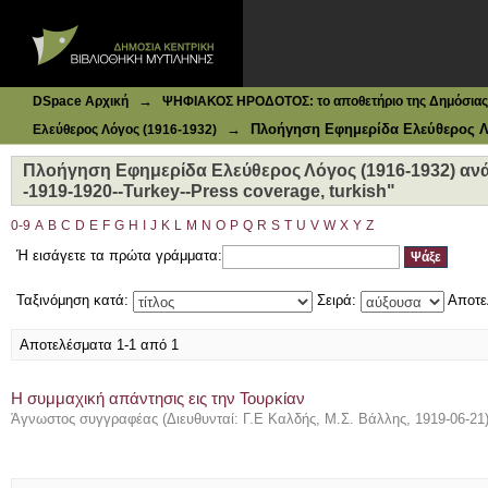
Ιδρυματικό Καταθετήριο DSpace
Πλοήγηση Εφημερίδα Ελεύθερος Λόγος (1916-1932) ανά Θ
turkish"
→
DSpace Αρχική
ΨΗΦΙΑΚΟΣ ΗΡΟΔΟΤΟΣ: το αποθετήριο της Δημόσιας 
→
Πλοήγηση Εφημερίδα Ελεύθερος Λό
Ελεύθερος Λόγος (1916-1932)
Πλοήγηση Εφημερίδα Ελεύθερος Λόγος (1916-1932) ανά
-1919-1920--Turkey--Press coverage, turkish"
0-9
A
B
C
D
E
F
G
H
I
J
K
L
M
N
O
P
Q
R
S
T
U
V
W
X
Y
Z
Ή εισάγετε τα πρώτα γράμματα:
Ταξινόμηση κατά:
Σειρά:
Αποτε
Αποτελέσματα 1-1 από 1
Η συμμαχική απάντησις εις την Τουρκίαν
Άγνωστος συγγραφέας
(
Διευθυνταί: Γ.Ε Καλδής, Μ.Σ. Βάλλης
,
1919-06-21