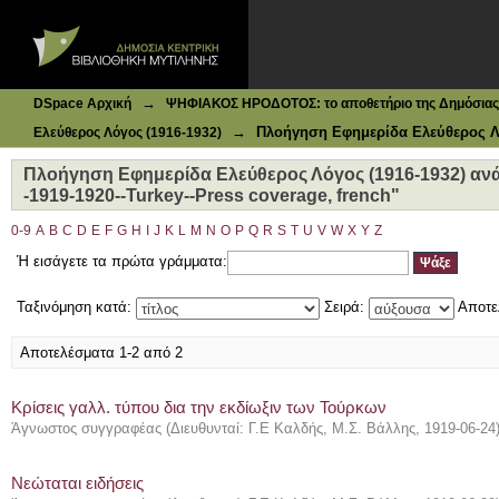
Ιδρυματικό Καταθετήριο DSpace
Πλοήγηση Εφημερίδα Ελεύθερος Λόγος (1916-1932) ανά Θ
french"
→
DSpace Αρχική
ΨΗΦΙΑΚΟΣ ΗΡΟΔΟΤΟΣ: το αποθετήριο της Δημόσιας 
→
Πλοήγηση Εφημερίδα Ελεύθερος Λό
Ελεύθερος Λόγος (1916-1932)
Πλοήγηση Εφημερίδα Ελεύθερος Λόγος (1916-1932) ανά
-1919-1920--Turkey--Press coverage, french"
0-9
A
B
C
D
E
F
G
H
I
J
K
L
M
N
O
P
Q
R
S
T
U
V
W
X
Y
Z
Ή εισάγετε τα πρώτα γράμματα:
Ταξινόμηση κατά:
Σειρά:
Αποτε
Αποτελέσματα 1-2 από 2
Κρίσεις γαλλ. τύπου δια την εκδίωξιν των Τούρκων
Άγνωστος συγγραφέας
(
Διευθυνταί: Γ.Ε Καλδής, Μ.Σ. Βάλλης
,
1919-06-24
Νεώταται ειδήσεις