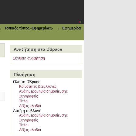
920--History and criticism"
→
→
Τοπικός τύπος -Εφημερίδες-
Εφημερίδα
Αναζήτηση στο DSpace
Σύνθετη αναζήτηση
Πλοήγηση
Όλο το DSpace
Κοινότητες & Συλλογές
Ανά ημερομηνία δημοσίευσης
Συγγραφείς
Τίτλοι
Λέξεις κλειδιά
Αυτή η συλλογή
Ανά ημερομηνία δημοσίευσης
Συγγραφείς
Τίτλοι
Λέξεις κλειδιά