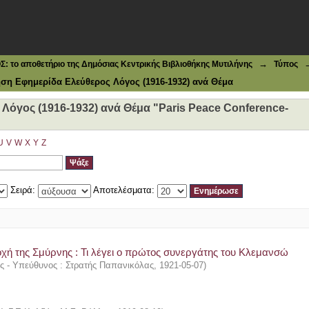
ος (1916-1932) ανά Θέμα "Paris Peace Conference--1919-1
→
το αποθετήριο της Δημόσιας Κεντρικής Βιβλιοθήκης Μυτιλήνης
Τύπος
ση Εφημερίδα Ελεύθερος Λόγος (1916-1932) ανά Θέμα
όγος (1916-1932) ανά Θέμα "Paris Peace Conference-
"
U
V
W
X
Y
Z
Σειρά:
Αποτελέσματα:
οχή της Σμύρνης : Τι λέγει ο πρώτος συνεργάτης του Κλεμανσώ
ής - Υπεύθυνος : Στρατής Παπανικόλας
,
1921-05-07
)