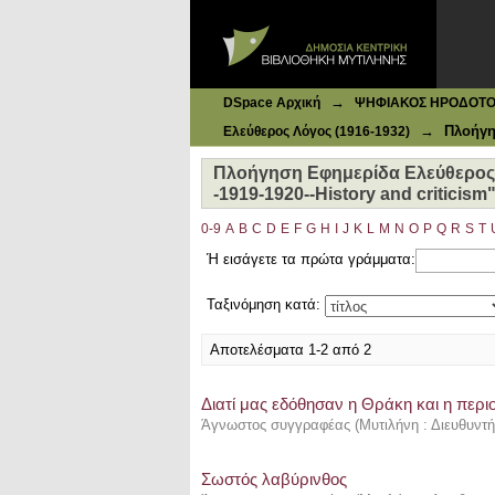
Ιδρυματικό Καταθετήριο DSpace
Πλοήγηση Εφημερίδα Ελεύθερος Λόγ
→
DSpace Αρχική
ΨΗΦΙΑΚΟΣ ΗΡΟΔΟΤΟΣ: 
→
Πλοήγη
Ελεύθερος Λόγος (1916-1932)
Πλοήγηση Εφημερίδα Ελεύθερος Λ
-1919-1920--History and criticism
0-9
A
B
C
D
E
F
G
H
I
J
K
L
M
N
O
P
Q
R
S
T
Ή εισάγετε τα πρώτα γράμματα:
Ταξινόμηση κατά:
Αποτελέσματα 1-2 από 2
Διατί μας εδόθησαν η Θράκη και η περι
Άγνωστος συγγραφέας
(
Μυτιλήνη : Διευθυντ
Σωστός λαβύρινθος