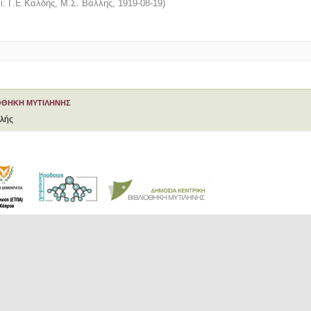
αί: Γ.Ε Καλδής, Μ.Σ. Βάλλης
,
1919-08-19
)
ΟΘΗΚΗ ΜΥΤΙΛΗΝΗΣ
ελής