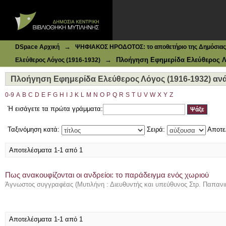
Ιδρυματικό Καταθετήριο DSpace
Πλοήγηση Εφημερίδα Ελεύθερος Λόγος (1916-1932) ανά Θ
→
DSpace Αρχική
ΨΗΦΙΑΚΟΣ ΗΡΟΔΟΤΟΣ: το αποθετήριο της Δημόσιας 
→
Πλοήγηση Εφημερίδα Ελεύθερος Λό
Ελεύθερος Λόγος (1916-1932)
Πλοήγηση Εφημερίδα Ελεύθερος Λόγος (1916-1932) ανά 
0-9
A
B
C
D
E
F
G
H
I
J
K
L
M
N
O
P
Q
R
S
T
U
V
W
X
Y
Z
Ή εισάγετε τα πρώτα γράμματα:
Ταξινόμηση κατά:
Σειρά:
Αποτε
Αποτελέσματα 1-1 από 1
Πως ανακουφίζονται οι ανδρείοι: το παράδειγμα ενός χωριού
Άγνωστος συγγραφέας
(
Μυτιλήνη : Διευθυντής και υπεύθυνος Στρ. Παπαν
Αποτελέσματα 1-1 από 1