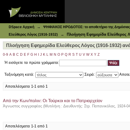
Ιδρυματικό Καταθετήριο DSpace
Πλοήγηση Εφημερίδα Ελεύθερος Λόγος (1916-1932) ανά Θ
→
DSpace Αρχική
ΨΗΦΙΑΚΟΣ ΗΡΟΔΟΤΟΣ: το αποθετήριο της Δημόσιας 
→
Πλοήγηση Εφημερίδα Ελεύθερος Λό
Ελεύθερος Λόγος (1916-1932)
Πλοήγηση Εφημερίδα Ελεύθερος Λόγος (1916-1932) ανά 
0-9
A
B
C
D
E
F
G
H
I
J
K
L
M
N
O
P
Q
R
S
T
U
V
W
X
Y
Z
Ή εισάγετε τα πρώτα γράμματα:
Ταξινόμηση κατά:
Σειρά:
Αποτε
Αποτελέσματα 1-1 από 1
Από την Κων/πολιν: Οι Τούρκοι και το Πατριαρχείον
Άγνωστος συγγραφέας
(
Μυτιλήνη : Διευθυντής: Στρ. Παπανικόλας
,
1924-0
Αποτελέσματα 1-1 από 1