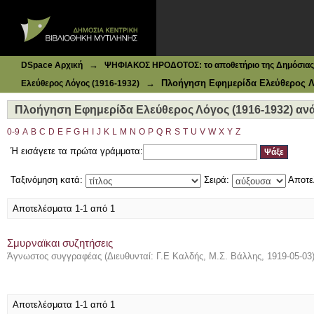
Ιδρυματικό Καταθετήριο DSpace
Πλοήγηση Εφημερίδα Ελεύθερος Λόγος (1916-1932) ανά Θ
→
DSpace Αρχική
ΨΗΦΙΑΚΟΣ ΗΡΟΔΟΤΟΣ: το αποθετήριο της Δημόσιας 
→
Πλοήγηση Εφημερίδα Ελεύθερος Λό
Ελεύθερος Λόγος (1916-1932)
Πλοήγηση Εφημερίδα Ελεύθερος Λόγος (1916-1932) ανά
0-9
A
B
C
D
E
F
G
H
I
J
K
L
M
N
O
P
Q
R
S
T
U
V
W
X
Y
Z
Ή εισάγετε τα πρώτα γράμματα:
Ταξινόμηση κατά:
Σειρά:
Αποτε
Αποτελέσματα 1-1 από 1
Σμυρναϊκαι συζητήσεις
Άγνωστος συγγραφέας
(
Διευθυνταί: Γ.Ε Καλδής, Μ.Σ. Βάλλης
,
1919-05-03
Αποτελέσματα 1-1 από 1