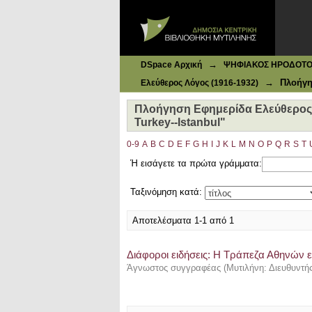
Ιδρυματικό Καταθετήριο DSpace
Πλοήγηση Εφημερίδα Ελεύθερος Λόγ
→
DSpace Αρχική
ΨΗΦΙΑΚΟΣ ΗΡΟΔΟΤΟΣ: 
→
Πλοήγη
Ελεύθερος Λόγος (1916-1932)
Πλοήγηση Εφημερίδα Ελεύθερος Λ
Turkey--Istanbul"
0-9
A
B
C
D
E
F
G
H
I
J
K
L
M
N
O
P
Q
R
S
T
Ή εισάγετε τα πρώτα γράμματα:
Ταξινόμηση κατά:
Αποτελέσματα 1-1 από 1
Διάφοροι ειδήσεις: Η Τράπεζα Αθηνών 
Άγνωστος συγγραφέας
(
Μυτιλήνη: Διευθυντή