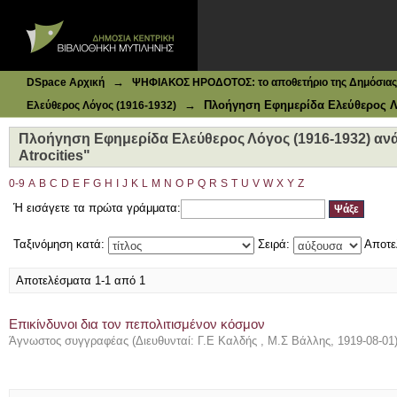
Ιδρυματικό Καταθετήριο DSpace
Πλοήγηση Εφημερίδα Ελεύθερος Λόγος (1916-1932) ανά Θέ
→
DSpace Αρχική
ΨΗΦΙΑΚΟΣ ΗΡΟΔΟΤΟΣ: το αποθετήριο της Δημόσιας 
→
Πλοήγηση Εφημερίδα Ελεύθερος Λό
Ελεύθερος Λόγος (1916-1932)
Πλοήγηση Εφημερίδα Ελεύθερος Λόγος (1916-1932) ανά 
Atrocities"
0-9
A
B
C
D
E
F
G
H
I
J
K
L
M
N
O
P
Q
R
S
T
U
V
W
X
Y
Z
Ή εισάγετε τα πρώτα γράμματα:
Ταξινόμηση κατά:
Σειρά:
Αποτε
Αποτελέσματα 1-1 από 1
Επικίνδυνοι δια τον πεπολιτισμένον κόσμον
Άγνωστος συγγραφέας
(
Διευθυνταί: Γ.Ε Καλδής , Μ.Σ Βάλλης
,
1919-08-01