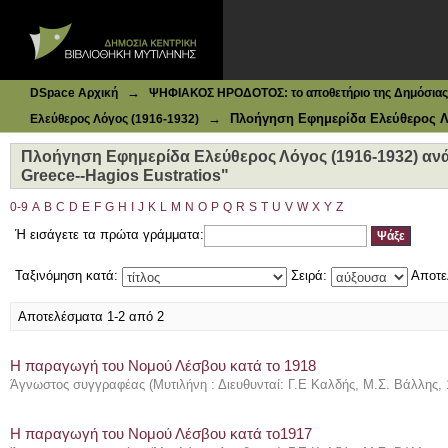
Ιδρυματικό Καταθετήριο DSpace
Πλοήγηση Εφημερίδα Ελεύθερος Λόγος (1916-1932) ανά Θέ
→
DSpace Αρχική
ΨΗΦΙΑΚΟΣ ΗΡΟΔΟΤΟΣ: το αποθετήριο της Δημόσιας 
→
Πλοήγηση Εφημερίδα Ελεύθερος Λό
Ελεύθερος Λόγος (1916-1932)
Πλοήγηση Εφημερίδα Ελεύθερος Λόγος (1916-1932) ανά 
Greece--Hagios Eustratios"
0-9
A
B
C
D
E
F
G
H
I
J
K
L
M
N
O
P
Q
R
S
T
U
V
W
X
Y
Z
Ή εισάγετε τα πρώτα γράμματα:
Ταξινόμηση κατά:
Σειρά:
Αποτε
Αποτελέσματα 1-2 από 2
Η παραγωγή του Νομού Λέσβου κατά το 1918
Άγνωστος συγγραφέας
(
Μυτιλήνη : Διευθυνταί: Γ.Ε Καλδής, Μ.Σ. Βάλλης
,
Η παραγωγή του Νομού Λέσβου κατά το1917