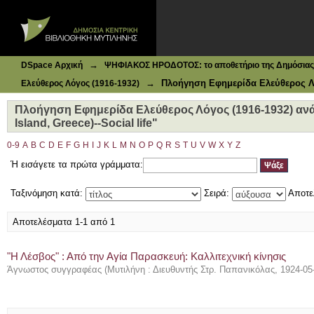
Ιδρυματικό Καταθετήριο DSpace
Πλοήγηση Εφημερίδα Ελεύθερος Λόγος (1916-1932) ανά Θέμ
→
DSpace Αρχική
ΨΗΦΙΑΚΟΣ ΗΡΟΔΟΤΟΣ: το αποθετήριο της Δημόσιας 
→
Πλοήγηση Εφημερίδα Ελεύθερος Λό
Ελεύθερος Λόγος (1916-1932)
Πλοήγηση Εφημερίδα Ελεύθερος Λόγος (1916-1932) ανά
Island, Greece)--Social life"
0-9
A
B
C
D
E
F
G
H
I
J
K
L
M
N
O
P
Q
R
S
T
U
V
W
X
Y
Z
Ή εισάγετε τα πρώτα γράμματα:
Ταξινόμηση κατά:
Σειρά:
Αποτε
Αποτελέσματα 1-1 από 1
"Η Λέσβος" : Από την Αγία Παρασκευή: Καλλιτεχνική κίνησις
Άγνωστος συγγραφέας
(
Μυτιλήνη : Διευθυντής Στρ. Παπανικόλας
,
1924-05