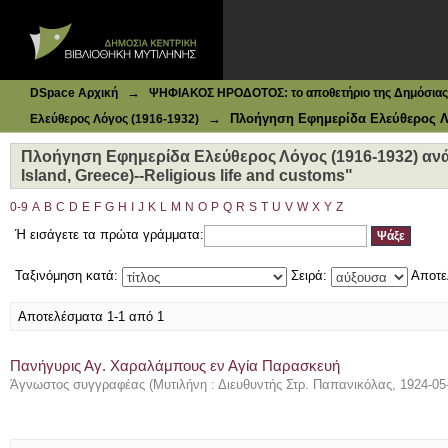
Ιδρυματικό Καταθετήριο DSpace
Πλοήγηση Εφημερίδα Ελεύθερος Λόγος (1916-1932) ανά Θέμ
customs"
→
DSpace Αρχική
ΨΗΦΙΑΚΟΣ ΗΡΟΔΟΤΟΣ: το αποθετήριο της Δημόσιας 
→
Πλοήγηση Εφημερίδα Ελεύθερος Λό
Ελεύθερος Λόγος (1916-1932)
Πλοήγηση Εφημερίδα Ελεύθερος Λόγος (1916-1932) ανά
Island, Greece)--Religious life and customs"
0-9
A
B
C
D
E
F
G
H
I
J
K
L
M
N
O
P
Q
R
S
T
U
V
W
X
Y
Z
Ή εισάγετε τα πρώτα γράμματα:
Ταξινόμηση κατά:
Σειρά:
Αποτε
Αποτελέσματα 1-1 από 1
Πανήγυρις Αγ. Χαραλάμπους εν Αγία Παρασκευή
Άγνωστος συγγραφέας
(
Μυτιλήνη : Διευθυντής Στρ. Παπανικόλας
,
1924-05