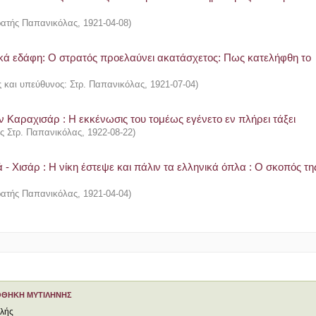
τρατής Παπανικόλας
,
1921-04-08
)
τικά εδάφη: Ο στρατός προελαύνει ακατάσχετος: Πως κατελήφθη το
ς και υπεύθυνος: Στρ. Παπανικόλας
,
1921-07-04
)
ν Καραχισάρ : Η εκκένωσις του τομέως εγένετο εν πλήρει τάξει
ής Στρ. Παπανικόλας
,
1922-08-22
)
- Χισάρ : Η νίκη έστεψε και πάλιν τα ελληνικά όπλα : Ο σκοπός τη
τρατής Παπανικόλας
,
1921-04-04
)
ΟΘΗΚΗ ΜΥΤΙΛΗΝΗΣ
ελής