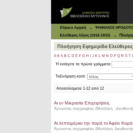
Ιδρυματικό Καταθετήριο DSpace
Πλοήγηση Εφημερίδα Ελεύθερος Λό
→
DSpace Αρχική
ΨΗΦΙΑΚΟΣ ΗΡΟΔΟΤΟΣ: 
→
Πλοήγη
Ελεύθερος Λόγος (1916-1932)
Πλοήγηση Εφημερίδα Ελεύθερος Λ
0-9
A
B
C
D
E
F
G
H
I
J
K
L
M
N
O
P
Q
R
S
T
Ή εισάγετε τα πρώτα γράμματα:
Ταξινόμηση κατά:
Αποτελέσματα 1-12 από 12
Αι εν Μικρασία Επιχειρήσεις
Άγνωστος συγγραφέας
(
Μυτιλήνη : Διευθυντ
Αι λεπτομέριαι την παρά το Αφιόν Καρ
Άγνωστος συγγραφέας
(
Μυτιλήνη: Διευθυντή