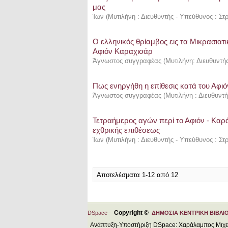
μας
Ίων
(
Μυτιλήνη : Διευθυντής - Υπεύθυνος : Σ
Ο ελληνικός θρίαμβος εις τα Μικρασια
Αφιόν Καραχισάρ
Άγνωστος συγγραφέας
(
Μυτιλήνη: Διευθυντή
Πως ενηργήθη η επίθεσις κατά του Αφιό
Άγνωστος συγγραφέας
(
Μυτιλήνη : Διευθυντ
Τετραήμερος αγών περί το Αφιόν - Καρά 
εχθρικής επιθέσεως
Ίων
(
Μυτιλήνη : Διευθυντής - Υπεύθυνος : Σ
Αποτελέσματα 1-12 από 12
Copyright ©
DSpace -
ΔΗΜΟΣΙΑ ΚΕΝΤΡΙΚΗ ΒΙΒΛΙ
Ανάπτυξη-Υποστήριξη DSpace: Χαράλαμπος Μιχ