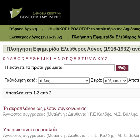
Ιδρυματικό Καταθετήριο DSpace
Πλοήγηση Εφημερίδα Ελεύθερος Λόγος (1916-1932) ανά Θ
→
DSpace Αρχική
ΨΗΦΙΑΚΟΣ ΗΡΟΔΟΤΟΣ: το αποθετήριο της Δημόσιας 
→
Πλοήγηση Εφημερίδα Ελεύθερος Λό
Ελεύθερος Λόγος (1916-1932)
Πλοήγηση Εφημερίδα Ελεύθερος Λόγος (1916-1932) ανά
0-9
A
B
C
D
E
F
G
H
I
J
K
L
M
N
O
P
Q
R
S
T
U
V
W
X
Y
Z
Ή εισάγετε τα πρώτα γράμματα:
Ταξινόμηση κατά:
Σειρά:
Αποτε
Αποτελέσματα 1-2 από 2
Το αεροπλάνον ως μέσον συγκοινωνίας
Άγνωστος συγγραφέας
(
Μυτιλήνη : Διευθυνταί: Γ.Ε Καλδής, Μ.Σ. Βάλλης
,
Υπερωκεάνεια αεροπλοΐα
Άγνωστος συγγραφέας
(
Μυτιλήνη : Δευθυνταί : Γ. Ε. Καλδής - Μ. Σ. Βαλλ