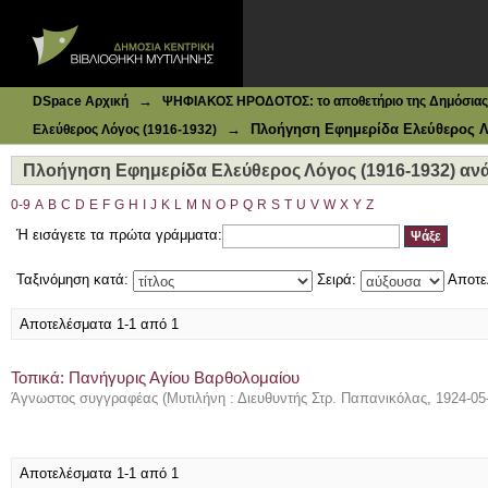
Ιδρυματικό Καταθετήριο DSpace
Πλοήγηση Εφημερίδα Ελεύθερος Λόγος (1916-1932) ανά 
→
DSpace Αρχική
ΨΗΦΙΑΚΟΣ ΗΡΟΔΟΤΟΣ: το αποθετήριο της Δημόσιας 
→
Πλοήγηση Εφημερίδα Ελεύθερος Λό
Ελεύθερος Λόγος (1916-1932)
Πλοήγηση Εφημερίδα Ελεύθερος Λόγος (1916-1932) ανά
0-9
A
B
C
D
E
F
G
H
I
J
K
L
M
N
O
P
Q
R
S
T
U
V
W
X
Y
Z
Ή εισάγετε τα πρώτα γράμματα:
Ταξινόμηση κατά:
Σειρά:
Αποτε
Αποτελέσματα 1-1 από 1
Τοπικά: Πανήγυρις Αγίου Βαρθολομαίου
Άγνωστος συγγραφέας
(
Μυτιλήνη : Διευθυντής Στρ. Παπανικόλας
,
1924-05
Αποτελέσματα 1-1 από 1