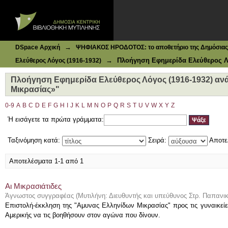
Ιδρυματικό Καταθετήριο DSpace
Πλοήγηση Εφημερίδα Ελεύθερος Λόγος (1916-1932) ανά
→
DSpace Αρχική
ΨΗΦΙΑΚΟΣ ΗΡΟΔΟΤΟΣ: το αποθετήριο της Δημόσιας 
→
Πλοήγηση Εφημερίδα Ελεύθερος Λό
Ελεύθερος Λόγος (1916-1932)
Πλοήγηση Εφημερίδα Ελεύθερος Λόγος (1916-1932) αν
Μικρασίας»"
0-9
A
B
C
D
E
F
G
H
I
J
K
L
M
N
O
P
Q
R
S
T
U
V
W
X
Y
Z
Ή εισάγετε τα πρώτα γράμματα:
Ταξινόμηση κατά:
Σειρά:
Αποτε
Αποτελέσματα 1-1 από 1
Αι Μικρασιάτιδες
Άγνωστος συγγραφέας
(
Μυτιλήνη: Διευθυντής και υπεύθυνος Στρ. Παπανι
Επιστολή-έκκληση της "Αμυνας Ελληνίδων Μικρασίας" προς τις γυναικεί
Αμερικής να τις βοηθήσουν στον αγώνα που δίνουν.