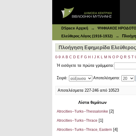
Ιδρυματικό Καταθετήριο DSpace
Πλοήγηση Εφημερίδα Ελεύθερος Λ
→
DSpace Αρχική
ΨΗΦΙΑΚΟΣ ΗΡΟΔΟΤΟΣ: 
→
Πλοήγη
Ελεύθερος Λόγος (1916-1932)
Πλοήγηση Εφημερίδα Ελεύθερος 
0-9
A
B
C
D
E
F
G
H
I
J
K
L
M
N
O
P
Q
R
S
T
Ή εισάγετε τα πρώτα γράμματα:
Σειρά:
Αποτελέσματα:
Αποτελέσματα 227-246 από 10523
Λίστα θεμάτων
[2]
Atrocities--Turks--Thessalonike
[1]
Atrocities--Turks--Thrace
[4]
Atrocities--Turks--Thrace, Eastern