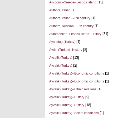
[15]
Auctions--Greece--Lesbos Island
[1]
Authors, Italian
[1]
Authors, Italian--20th century
[1]
Authors, Russian--19th century
[31]
Automobiles--Lesbos Island--History
[1]
Ayasolug (Turkey)
[8]
Aydın (Turkey)--History
[13]
Ayvalik (Turkey)
[2]
Ayvalık (Turkey)
[1]
Ayvalik (Turkey)--Economic conditions
[1]
Ayvalık (Turkey)--Economic conditions
[1]
Ayvalık (Turkey)--Ethnic relations
[9]
Ayvalik (Turkey)--History
[18]
Ayvalık (Turkey)--History
[1]
Ayvalik (Turkey)--Social conditions