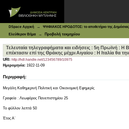
Ιδρυματικό Καταθετήριο DSpace
Τελευταία τηλεγραφήματα και ειδήσεις : 5η Πρωϊνή : Η Βο
Η Ιταλία θα την υποστηρίξη
→
DSpace Αρχική
ΨΗΦΙΑΚΟΣ ΗΡΟΔΟΤΟΣ: το αποθετήριο της Δημόσιας 
→
Προβολή τεκμηρίου
Ελεύθερον Βήμα
Τελευταία τηλεγραφήματα και ειδήσεις : 5η Πρωϊνή : Η 
επέκτασιν επί της Θράκης μέχρι Αιγαίου : Η Ιταλία θα τ
URI:
http://hdl.handle.net/123456789/10975
Ημερομηνία:
1922-11-09
Περιγραφή:
Μεγάλη Καθημερινή Πολιτική και Οικονομική Εφημερίς
Γραφεία : Λεωφόρος Πανεπιστημίου 25
Το φύλλον λεπτά 50
Έτος Α΄