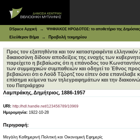
Ιδρυματικό Καταθετήριο DSpace
Προς τον εξαπηθέντα και τον καταστραφέντα ελληνικόν λα
των κυβερνητών : Από όλα τα σημεία του κόσμου παρείχε
απεξένωνε των συμμαχικών συμπαθειών και οδηγεί το Έθ
Τζώρτζ του είπεν όσα επανέλαβε και εις τον Μεταξάκην 
και αι τέσσαρες συνεντεύξεις του Πατριάρχου
→
DSpace Αρχική
ΨΗΦΙΑΚΟΣ ΗΡΟΔΟΤΟΣ: το αποθετήριο της Δημόσιας 
→
Προβολή τεκμηρίου
Ελεύθερον Βήμα
Προς τον εξαπηθέντα και τον καταστραφέντα ελληνικόν 
δικαιοσύνη δίδουν αποδείξεις της ενοχής των κυβερνητ
παρείχετο η βεβαίωσις ότι η επάνοδος του Κωνσταντίν
των συμμαχικών συμπαθειών και οδηγεί το Έθνος προς
βεβαιώνει ότι ο Λοϋδ Τζώρτζ του είπεν όσα επανέλαβε κα
επίσημα κείμενα των τηλεγραφημάτων και την διακοινώσ
του Πατριάρχου
Λαμπράκης, Δημήτριος, 1886-1957
URI:
http://hdl.handle.net/123456789/10969
Ημερομηνία:
1922-10-28
Περιγραφή:
Μεγάλη Καθημερινή Πολιτική και Οικονομική Εφημερίς