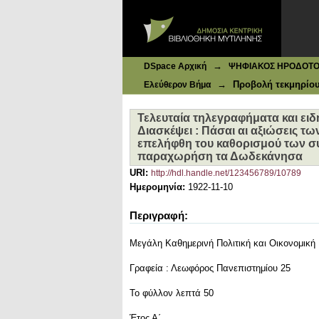
Ιδρυματικό Καταθετήριο DSpace
Τελευταία τηλεγραφήματα και ειδήσ
απερρίφθησαν μετά σταθερότητος 
εννοεί να παραχωρήση τα Δωδεκ
→
DSpace Αρχική
ΨΗΦΙΑΚΟΣ ΗΡΟΔΟΤΟΣ: 
→
Προβολή τεκμηρίο
Ελεύθερον Βήμα
Τελευταία τηλεγραφήματα και ειδ
Διασκέψει : Πάσαι αι αξιώσεις τ
επελήφθη του καθορισμού των συ
παραχωρήση τα Δωδεκάνησα
URI:
http://hdl.handle.net/123456789/10789
Ημερομηνία:
1922-11-10
Περιγραφή:
Μεγάλη Καθημερινή Πολιτική και Οικονομική
Γραφεία : Λεωφόρος Πανεπιστημίου 25
Το φύλλον λεπτά 50
Έτος Α΄