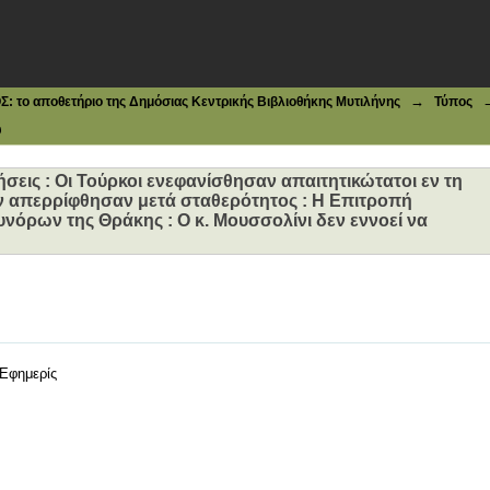
εις : Οι Τούρκοι ενεφανίσθησαν απαιτητικώτατοι εν τη Διασ
: Η Επιτροπή επελήφθη του καθορισμού των συνόρων της 
άνησα
→
το αποθετήριο της Δημόσιας Κεντρικής Βιβλιοθήκης Μυτιλήνης
Τύπος
υ
ήσεις : Οι Τούρκοι ενεφανίσθησαν απαιτητικώτατοι εν τη
ων απερρίφθησαν μετά σταθερότητος : Η Επιτροπή
νόρων της Θράκης : Ο κ. Μουσσολίνι δεν εννοεί να
 Εφημερίς