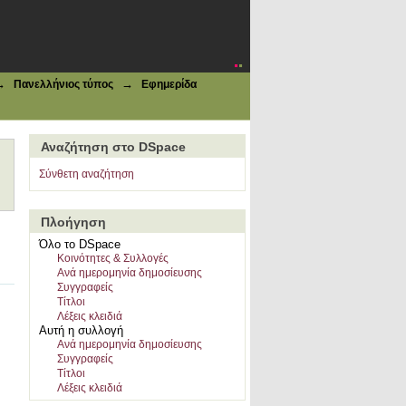
κέψει : Πάσαι αι αξιώσεις των
Θράκης : Ο κ. Μουσσολίνι δεν
→
→
Πανελλήνιος τύπος
Εφημερίδα
Αναζήτηση στο DSpace
Σύνθετη αναζήτηση
Πλοήγηση
Όλο το DSpace
Κοινότητες & Συλλογές
Ανά ημερομηνία δημοσίευσης
Συγγραφείς
Τίτλοι
Λέξεις κλειδιά
Αυτή η συλλογή
Ανά ημερομηνία δημοσίευσης
Συγγραφείς
Τίτλοι
Λέξεις κλειδιά