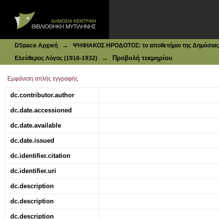
Ιδρυματικό Καταθετήριο DSpace
Ζωή και τέχνη: Απ' το λυρικόν ιντερμέδιο
→
DSpace Αρχική
ΨΗΦΙΑΚΟΣ ΗΡΟΔΟΤΟΣ: το αποθετήριο της Δημόσιας 
→
Προβολή τεκμηρίου
Ελεύθερος Λόγος (1916-1932)
Εμφάνιση απλής εγγραφής
dc.contributor.author
dc.date.accessioned
dc.date.available
dc.date.issued
dc.identifier.citation
dc.identifier.uri
dc.description
dc.description
dc.description