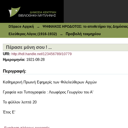
Ιδρυματικό Καταθετήριο DSpace
Πέρασε μόνη σου ! ...
→
DSpace Αρχική
ΨΗΦΙΑΚΟΣ ΗΡΟΔΟΤΟΣ: το αποθετήριο της Δημόσιας 
→
Προβολή τεκμηρίου
Ελεύθερος Λόγος (1916-1932)
Πέρασε μόνη σου ! ...
URI:
http://hdl.handle.net/123456789/10779
Ημερομηνία:
1921-08-28
Περιγραφή:
Καθημερινή Πρωινή Εφημερίς των Φιλελεύθερων Aρχών
Γραφεία και Τυπογραφεία : Λεωφόρος Γεωργίου του Α'
Το φύλλον λεπτά 20
Έτος Ε'