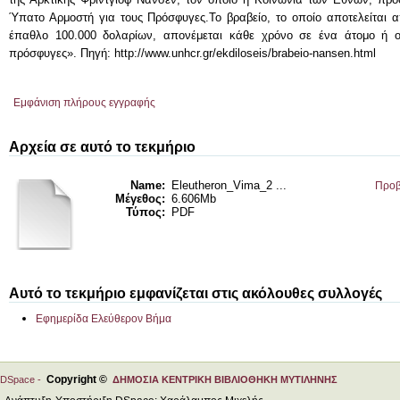
Ύπατο Αρμοστή για τους Πρόσφυγες.Το βραβείο, το οποίο αποτελείται α
έπαθλο 100.000 δολαρίων, απονέμεται κάθε χρόνο σε ένα άτομο ή ορ
πρόσφυγες». Πηγή: http://www.unhcr.gr/ekdiloseis/brabeio-nansen.html
Εμφάνιση πλήρους εγγραφής
Αρχεία σε αυτό το τεκμήριο
Name:
Eleutheron_Vima_2 ...
Προβ
Μέγεθος:
6.606Mb
Τύπος:
PDF
Αυτό το τεκμήριο εμφανίζεται στις ακόλουθες συλλογές
Εφημερίδα Ελεύθερον Βήμα
Copyright ©
DSpace -
ΔΗΜΟΣΙΑ ΚΕΝΤΡΙΚΗ ΒΙΒΛΙΟΘΗΚΗ ΜΥΤΙΛΗΝΗΣ