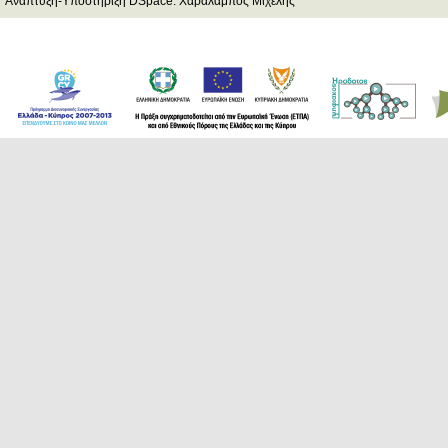
Ανάπτυξη-Υποστήριξη DSpace: Χαράλαμπος Μιχελής