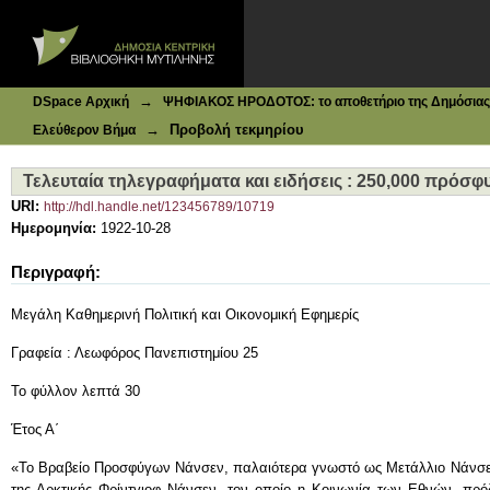
Ιδρυματικό Καταθετήριο DSpace
Τελευταία τηλεγραφήματα και ειδήσεις : 250,000 πρόσφυ
→
DSpace Αρχική
ΨΗΦΙΑΚΟΣ ΗΡΟΔΟΤΟΣ: το αποθετήριο της Δημόσιας 
→
Προβολή τεκμηρίου
Ελεύθερον Βήμα
Τελευταία τηλεγραφήματα και ειδήσεις : 250,000 πρόσφ
URI:
http://hdl.handle.net/123456789/10719
Ημερομηνία:
1922-10-28
Περιγραφή:
Μεγάλη Καθημερινή Πολιτική και Οικονομική Εφημερίς
Γραφεία : Λεωφόρος Πανεπιστημίου 25
Το φύλλον λεπτά 30
Έτος Α΄
«Το Βραβείο Προσφύγων Νάνσεν, παλαιότερα γνωστό ως Μετάλλιο Νάνσεν
της Αρκτικής Φρίντγιοφ Νάνσεν, τον οποίο η Κοινωνία των Εθνών, πρό