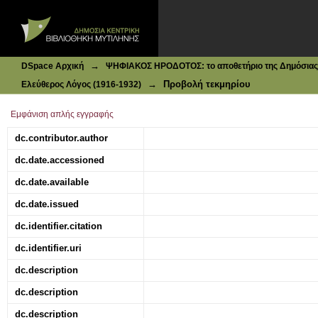
Ιδρυματικό Καταθετήριο DSpace
Ζωή και τέχνη: Απ΄ το λυρικόν ιντερμέδιο
→
DSpace Αρχική
ΨΗΦΙΑΚΟΣ ΗΡΟΔΟΤΟΣ: το αποθετήριο της Δημόσιας 
→
Προβολή τεκμηρίου
Ελεύθερος Λόγος (1916-1932)
Εμφάνιση απλής εγγραφής
dc.contributor.author
dc.date.accessioned
dc.date.available
dc.date.issued
dc.identifier.citation
dc.identifier.uri
dc.description
dc.description
dc.description