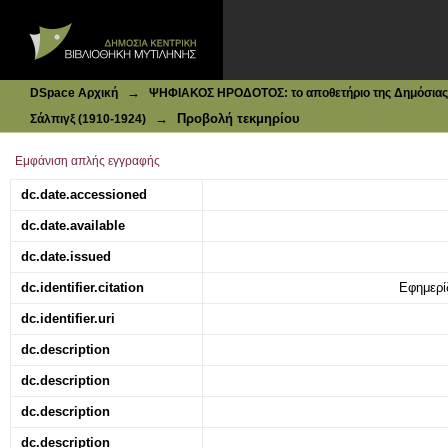
Ιδρυματικό Καταθετήριο DSpace
Ακτίνες....Κόλασιν
→
DSpace Αρχική
ΨΗΦΙΑΚΟΣ ΗΡΟΔΟΤΟΣ: το αποθετήριο της Δημόσιας 
→
Προβολή τεκμηρίου
Σάλπιγξ (1910-1924)
Εμφάνιση απλής εγγραφής
dc.date.accessioned
dc.date.available
dc.date.issued
dc.identifier.citation
Εφημερίδ
dc.identifier.uri
dc.description
dc.description
dc.description
dc.description