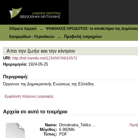
Ιδρυματικό Καταθετήριο DSpace
Απο την ζωήν και την κίνησιν
→
DSpace Αρχική
ΨΗΦΙΑΚΟΣ ΗΡΟΔΟΤΟΣ: το αποθετήριο της Δημόσιας 
→
Προβολή τεκμηρίου
Εφημερίδων - Περιοδικών
Απο την ζωήν και την κίνησιν
URI:
http://hdl.handle.net/123456789/10572
Ημερομηνία:
1924-05-25
Περιγραφή:
Όργανον της Δημοκρατικής Ενώσεως της Ελλάδος
Εμφάνιση πλήρους εγγραφής
Αρχεία σε αυτό το τεκμήριο
Name:
Dimokratia_Teliko ...
Προβ
Μέγεθος:
6.992Mb
Τύπος:
PDF