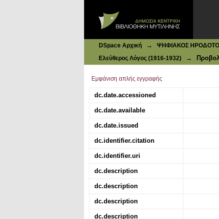
Ιδρυματικό Καταθετήριο DSpace
Αι σφαγαί των χριστιανών εν Ανα
→
DSpace Αρχική
ΨΗΦΙΑΚΟΣ ΗΡΟΔΟΤΟΣ: 
→
Προβολ
Ελεύθερος Λόγος (1916-1932)
Εμφάνιση απλής εγγραφής
dc.date.accessioned
dc.date.available
dc.date.issued
dc.identifier.citation
dc.identifier.uri
dc.description
dc.description
dc.description
dc.description