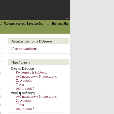
→
→
Τοπικός τύπος -Εφημερίδες-
Εφημερίδα
Αναζήτηση στο DSpace
Σύνθετη αναζήτηση
Πλοήγηση
Όλο το DSpace
Κοινότητες & Συλλογές
l
Ανά ημερομηνία δημοσίευσης
Συγγραφείς
Τίτλοι
l
Λέξεις κλειδιά
Αυτή η συλλογή
l
Ανά ημερομηνία δημοσίευσης
Συγγραφείς
l
Τίτλοι
Λέξεις κλειδιά
l