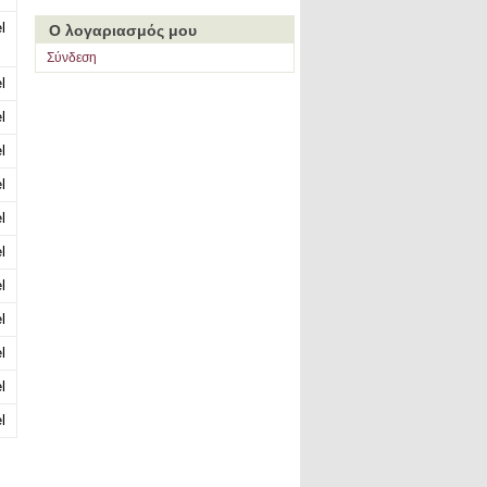
l
Ο λογαριασμός μου
Σύνδεση
l
l
l
l
l
l
l
l
l
l
l