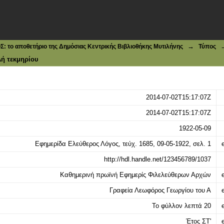
τολή
→
το αποθετήριο της Δημόσιας Κεντρικής Βιβλιοθήκης Μυτιλήνης
Τύπος
ή τεκμηρίου
2014-07-02T15:17:07Z
2014-07-02T15:17:07Z
1922-05-09
Εφημερίδα Ελεύθερος Λόγος, τεύχ. 1685, 09-05-1922, σελ. 1
e
http://hdl.handle.net/123456789/1037
Καθημερινή πρωϊνή Εφημερίς Φιλελεύθερων Αρχών
e
Γραφεία Λεωφόρος Γεωργίου του Α
e
Το φύλλον λεπτά 20
e
Έτος ΣΤ'
e