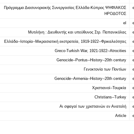
Πρόγραμμα Διασυνοριακής Συνεργασίας Ελλάδα-Κύπρος ΨΗΦΙΑΚΟΣ
e
ΗΡΟΔΟΤΟΣ
el
e
Μυτιλήνη : Διευθυντής και υπεύθυνος Στρ. Παπανικόλας
e
Ελλάδα--Ιστορία--Μικρασιατική εκστρατεία, 1919-1922--Φρικαλεότητες
e
Greco-Turkish War, 1921-1922--Atrocities
e
Genocide--Pontus--History--20th century
e
Γενοκτονία των Ποντίων
e
Genocide--Armenia--History--20th century
e
Χριστιανοί--Τουρκία
e
Christians--Turkey
e
Αι σφαγαί των χριστιανών εν Ανατολή
e
Article
e