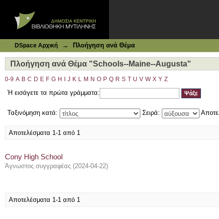
Ιδρυματικό Καταθετήριο DSpace
Πλοήγηση ανά Θέμα "Schools--Maine--Augusta"
→
Πλοήγηση ανά Θέμα
DSpace Αρχική
Πλοήγηση ανά Θέμα "Schools--Maine--Augusta"
0-9
A
B
C
D
E
F
G
H
I
J
K
L
M
N
O
P
Q
R
S
T
U
V
W
X
Y
Z
Ή εισάγετε τα πρώτα γράμματα:
Ταξινόμηση κατά:
Σειρά:
Αποτε
Αποτελέσματα 1-1 από 1
Cony High School
Άγνωστος συγγραφέας
(
2024-04-22
)
Αποτελέσματα 1-1 από 1