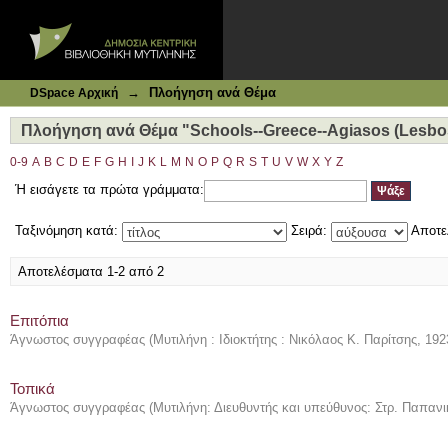
Ιδρυματικό Καταθετήριο DSpace
Πλοήγηση ανά Θέμα "Schools--Greece--Agiasos (Lesbos 
→
Πλοήγηση ανά Θέμα
DSpace Αρχική
Πλοήγηση ανά Θέμα "Schools--Greece--Agiasos (Lesbos
0-9
A
B
C
D
E
F
G
H
I
J
K
L
M
N
O
P
Q
R
S
T
U
V
W
X
Y
Z
Ή εισάγετε τα πρώτα γράμματα:
Ταξινόμηση κατά:
Σειρά:
Αποτε
Αποτελέσματα 1-2 από 2
Επιτόπια
Άγνωστος συγγραφέας
(
Μυτιλήνη : Ιδιοκτήτης : Νικόλαος Κ. Παρίτσης
,
192
Τοπικά
Άγνωστος συγγραφέας
(
Μυτιλήνη: Διευθυντής και υπεύθυνος: Στρ. Παπαν