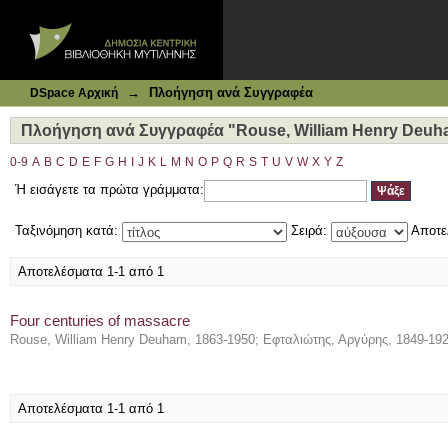
Ιδρυματικό Καταθετήριο DSpace
Πλοήγηση ανά Συγγραφέα "Rouse, William Henry Deuham
→
Πλοήγηση ανά Συγγραφέα
DSpace Αρχική
Πλοήγηση ανά Συγγραφέα "Rouse, William Henry Deuha
0-9
A
B
C
D
E
F
G
H
I
J
K
L
M
N
O
P
Q
R
S
T
U
V
W
X
Y
Z
Ή εισάγετε τα πρώτα γράμματα:
Ταξινόμηση κατά:
Σειρά:
Αποτε
Αποτελέσματα 1-1 από 1
Four centuries of massacre
Rouse, William Henry Deuham, 1863-1950
;
Εφταλιώτης, Αργύρης, 1849-19
Αποτελέσματα 1-1 από 1