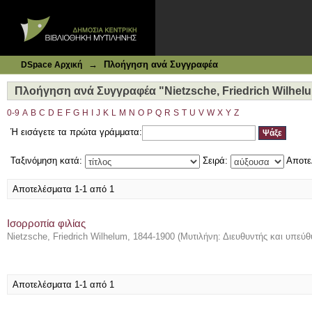
Ιδρυματικό Καταθετήριο DSpace
Πλοήγηση ανά Συγγραφέα "Nietzsche, Friedrich Wilhelum
→
Πλοήγηση ανά Συγγραφέα
DSpace Αρχική
Πλοήγηση ανά Συγγραφέα "Nietzsche, Friedrich Wilhelu
0-9
A
B
C
D
E
F
G
H
I
J
K
L
M
N
O
P
Q
R
S
T
U
V
W
X
Y
Z
Ή εισάγετε τα πρώτα γράμματα:
Ταξινόμηση κατά:
Σειρά:
Αποτε
Αποτελέσματα 1-1 από 1
Ισορροπία φιλίας
Nietzsche, Friedrich Wilhelum, 1844-1900
(
Μυτιλήνη: Διευθυντής και υπεύ
Αποτελέσματα 1-1 από 1