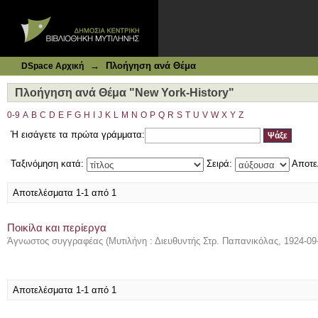
Ιδρυματικό Καταθετήριο DSpace
Πλοήγηση ανά Θέμα "New York-History"
→
Πλοήγηση ανά Θέμα
DSpace Αρχική
Πλοήγηση ανά Θέμα "New York-History"
0-9
A
B
C
D
E
F
G
H
I
J
K
L
M
N
O
P
Q
R
S
T
U
V
W
X
Y
Z
Ή εισάγετε τα πρώτα γράμματα:
Ταξινόμηση κατά:
Σειρά:
Αποτε
Αποτελέσματα 1-1 από 1
Ποικίλα και περίεργα
Άγνωστος συγγραφέας
(
Μυτιλήνη : Διευθυντής Στρ. Παπανικόλας
,
1924-09
Αποτελέσματα 1-1 από 1