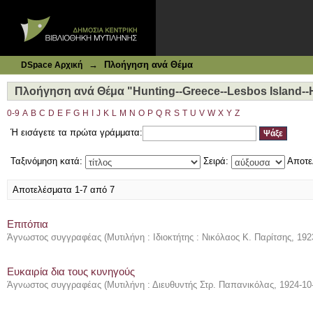
Ιδρυματικό Καταθετήριο DSpace
Πλοήγηση ανά Θέμα "Hunting--Greece--Lesbos Island--Hi
→
Πλοήγηση ανά Θέμα
DSpace Αρχική
Πλοήγηση ανά Θέμα "Hunting--Greece--Lesbos Island--H
0-9
A
B
C
D
E
F
G
H
I
J
K
L
M
N
O
P
Q
R
S
T
U
V
W
X
Y
Z
Ή εισάγετε τα πρώτα γράμματα:
Ταξινόμηση κατά:
Σειρά:
Αποτε
Αποτελέσματα 1-7 από 7
Επιτόπια
Άγνωστος συγγραφέας
(
Μυτιλήνη : Ιδιοκτήτης : Νικόλαος Κ. Παρίτσης
,
192
Ευκαιρία δια τους κυνηγούς
Άγνωστος συγγραφέας
(
Μυτιλήνη : Διευθυντής Στρ. Παπανικόλας
,
1924-10