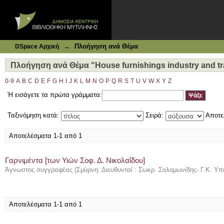
Ιδρυματικό Καταθετήριο DSpace
Πλοήγηση ανά Θέμα "House furnishings industry and trad
→
Πλοήγηση ανά Θέμα
DSpace Αρχική
Πλοήγηση ανά Θέμα "House furnishings industry and tra
0-9
A
B
C
D
E
F
G
H
I
J
K
L
M
N
O
P
Q
R
S
T
U
V
W
X
Y
Z
Ή εισάγετε τα πρώτα γράμματα:
Ταξινόμηση κατά:
Σειρά:
Αποτε
Αποτελέσματα 1-1 από 1
Γαρνιμέντα [των Υιών Σοφ. Δ. Νικολαΐδου]
Άγνωστος συγγραφέας
(
Σμύρνη: Διευθυνταί : Σωκρ. Σολομωνίδης- Γ.Κ. Υπ
Αποτελέσματα 1-1 από 1