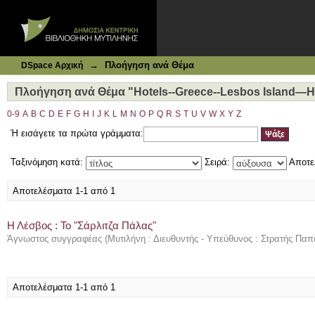
Ιδρυματικό Καταθετήριο DSpace
Πλοήγηση ανά Θέμα "Hotels--Greece--Lesbos Island—His
→
Πλοήγηση ανά Θέμα
DSpace Αρχική
Πλοήγηση ανά Θέμα "Hotels--Greece--Lesbos Island—H
0-9
A
B
C
D
E
F
G
H
I
J
K
L
M
N
O
P
Q
R
S
T
U
V
W
X
Y
Z
Ή εισάγετε τα πρώτα γράμματα:
Ταξινόμηση κατά:
Σειρά:
Αποτε
Αποτελέσματα 1-1 από 1
Η Λέσβος : Το "Σάρλιτζα Πάλας"
Άγνωστος συγγραφέας
(
Μυτιλήνη : Διευθυντής - Υπεύθυνος : Στρατής Πα
Αποτελέσματα 1-1 από 1