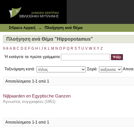
Ιδρυματικό Καταθετήριο DSpace
Πλοήγηση ανά Θέμα "Hippopotamus"
→
Πλοήγηση ανά Θέμα
DSpace Αρχική
Πλοήγηση ανά Θέμα "Hippopotamus"
0-9
A
B
C
D
E
F
G
H
I
J
K
L
M
N
O
P
Q
R
S
T
U
V
W
X
Y
Z
Ή εισάγετε τα πρώτα γράμματα:
Ταξινόμηση κατά:
Σειρά:
Αποτε
Αποτελέσματα 1-1 από 1
Nijlpaarden en Egyptische Ganzen
Άγνωστος συγγραφέας
(
1951
)
Αποτελέσματα 1-1 από 1