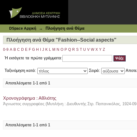
Ιδρυματικό Καταθετήριο DSpace
Πλοήγηση ανά Θέμα "Fashion--Social aspects"
→
Πλοήγηση ανά Θέμα
DSpace Αρχική
Πλοήγηση ανά Θέμα "Fashion--Social aspects"
0-9
A
B
C
D
E
F
G
H
I
J
K
L
M
N
O
P
Q
R
S
T
U
V
W
X
Y
Z
Ή εισάγετε τα πρώτα γράμματα:
Ταξινόμηση κατά:
Σειρά:
Αποτε
Αποτελέσματα 1-1 από 1
Χρονογράφημα : Αθλιότης
Άγνωστος συγγραφέας
(
Μυτιλήνη : Διευθυντής Στρ. Παπανικόλας
,
1924-09
Αποτελέσματα 1-1 από 1