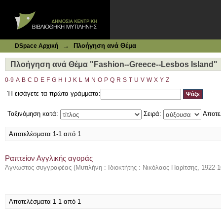
Ιδρυματικό Καταθετήριο DSpace
Πλοήγηση ανά Θέμα "Fashion--Greece--Lesbos Island"
→
Πλοήγηση ανά Θέμα
DSpace Αρχική
Πλοήγηση ανά Θέμα "Fashion--Greece--Lesbos Island"
0-9
A
B
C
D
E
F
G
H
I
J
K
L
M
N
O
P
Q
R
S
T
U
V
W
X
Y
Z
Ή εισάγετε τα πρώτα γράμματα:
Ταξινόμηση κατά:
Σειρά:
Αποτε
Αποτελέσματα 1-1 από 1
Ραπτείον Αγγλικής αγοράς
Άγνωστος συγγραφέας
(
Μυτιλήνη : Ιδιοκτήτης : Νικόλαος Παρίτσης
,
1922-1
Αποτελέσματα 1-1 από 1