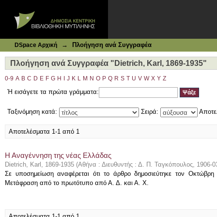
Ιδρυματικό Καταθετήριο DSpace
Πλοήγηση ανά Συγγραφέα "Dietrich, Karl, 1869-1935"
→
Πλοήγηση ανά Συγγραφέα
DSpace Αρχική
Πλοήγηση ανά Συγγραφέα "Dietrich, Karl, 1869-1935"
0-9
A
B
C
D
E
F
G
H
I
J
K
L
M
N
O
P
Q
R
S
T
U
V
W
X
Y
Z
Ή εισάγετε τα πρώτα γράμματα:
Ταξινόμηση κατά:
Σειρά:
Αποτε
Αποτελέσματα 1-1 από 1
Η Αναγέννηση της νέας Ελλάδας
Dietrich, Karl, 1869-1935
(
Αθήνα : Διευθυντής : Δ. Π. Ταγκόπουλος
,
1906-0
Σε υποσημείωση αναφέρεται ότι το άρθρο δημοσιεύτηκε τον Οκτώβρη 
Μετάφραση από το πρωτότυπο από Α. Δ. και Α. Χ.
Αποτελέσματα 1-1 από 1