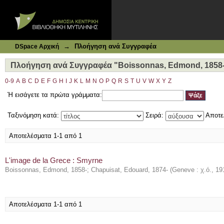
Ιδρυματικό Καταθετήριο DSpace
Πλοήγηση ανά Συγγραφέα "Boissonnas, Edmond, 1858-"
→
Πλοήγηση ανά Συγγραφέα
DSpace Αρχική
Πλοήγηση ανά Συγγραφέα "Boissonnas, Edmond, 1858
0-9
A
B
C
D
E
F
G
H
I
J
K
L
M
N
O
P
Q
R
S
T
U
V
W
X
Y
Z
Ή εισάγετε τα πρώτα γράμματα:
Ταξινόμηση κατά:
Σειρά:
Αποτε
Αποτελέσματα 1-1 από 1
L'image de la Grece : Smyrne
Boissonnas, Edmond, 1858-
;
Chapuisat, Edouard, 1874-
(
Geneve : χ.ό.
,
19
Αποτελέσματα 1-1 από 1