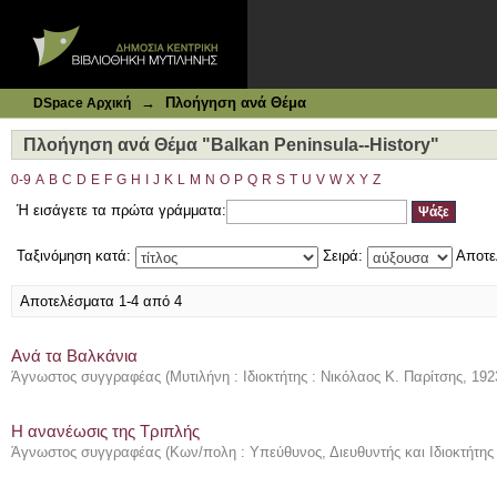
Ιδρυματικό Καταθετήριο DSpace
Πλοήγηση ανά Θέμα "Balkan Peninsula--History"
→
Πλοήγηση ανά Θέμα
DSpace Αρχική
Πλοήγηση ανά Θέμα "Balkan Peninsula--History"
0-9
A
B
C
D
E
F
G
H
I
J
K
L
M
N
O
P
Q
R
S
T
U
V
W
X
Y
Z
Ή εισάγετε τα πρώτα γράμματα:
Ταξινόμηση κατά:
Σειρά:
Αποτε
Αποτελέσματα 1-4 από 4
Ανά τα Βαλκάνια
Άγνωστος συγγραφέας
(
Μυτιλήνη : Ιδιοκτήτης : Νικόλαος Κ. Παρίτσης
,
192
Η ανανέωσις της Τριπλής
Άγνωστος συγγραφέας
(
Κων/πολη : Υπεύθυνος, Διευθυντής και Ιδιοκτήτης