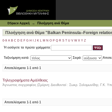
Ιδρυματικό Καταθετήριο DSpace
Πλοήγηση ανά Θέμα "Balkan Peninsula--Foreign relations-
→
Πλοήγηση ανά Θέμα
DSpace Αρχική
Πλοήγηση ανά Θέμα "Balkan Peninsula--Foreign relations
0-9
A
B
C
D
E
F
G
H
I
J
K
L
M
N
O
P
Q
R
S
T
U
V
W
X
Y
Z
Ή εισάγετε τα πρώτα γράμματα:
Ταξινόμηση κατά:
Σειρά:
Αποτε
Αποτελέσματα 1-1 από 1
Τηλεγραφήματα Αμάλθειας
Άγνωστος συγγραφέας
(
Σμύρνη: Διευθυνταί : Σωκρ. Σολομωνίδης- Γ.Κ. Υπ
Αποτελέσματα 1-1 από 1