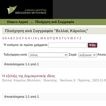
Ιδρυματικό Καταθετήριο DSpace
Πλοήγηση ανά Συγγραφέα "Βελλαί, Κάρολος"
→
Πλοήγηση ανά Συγγραφέα
DSpace Αρχική
Πλοήγηση ανά Συγγραφέα "Βελλαί, Κάρολος"
0-9
A
B
C
D
E
F
G
H
I
J
K
L
M
N
O
P
Q
R
S
T
U
V
W
X
Y
Z
Ή εισάγετε τα πρώτα γράμματα:
Ταξινόμηση κατά:
Σειρά:
Αποτε
Αποτελέσματα 1-1 από 1
Η εξέλιξις της Δημοκρατικής ιδέας
Βελλαί, Κάρολος
(
Μυτιλήνη : Ιδιοκτήτης : Νικόλαος Κ. Παρίτσης
,
1923-12-2
Αποτελέσματα 1-1 από 1